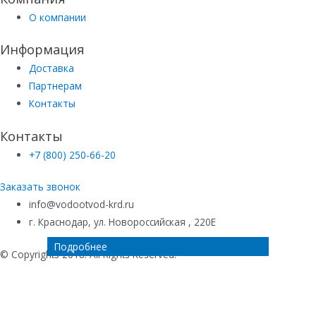
О компании
Информация
Доставка
Партнерам
Контакты
Контакты
+7 (800) 250-66-20
Заказать звонок
info@vodootvod-krd.ru
г. Краснодар, ул. Новороссийская , 220Е
Подробнее
Подробнее
Подробнее
Подробнее
© Copyrights 2018. All Rights Reserved.
Купить в 1 клик