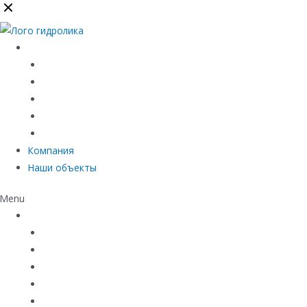
Каталог
Линейный водоотвод
Системы точечного водоотвода
Материалы защиты и укрепления грунта
Придверные системы
Емкостное оборудование
Компания
Наши объекты
Menu
Каталог
Линейный водоотвод
Системы точечного водоотвода
Материалы защиты и укрепления грунта
Придверные системы
Емкостное оборудование