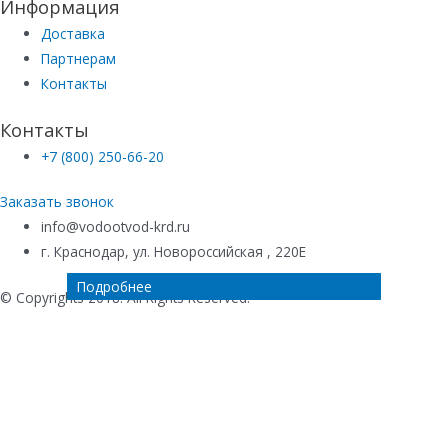
Информация
Доставка
Партнерам
Контакты
Контакты
+7 (800) 250-66-20
Заказать звонок
info@vodootvod-krd.ru
г. Краснодар, ул. Новороссийская , 220Е
Подробнее
Подробнее
Подробнее
Подробнее
© Copyrights 2018. All Rights Reserved.
Купить в 1 клик
Ваше имя
*