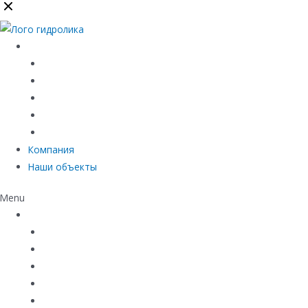
Каталог
Линейный водоотвод
Системы точечного водоотвода
Материалы защиты и укрепления грунта
Придверные системы
Емкостное оборудование
Компания
Наши объекты
Menu
Каталог
Линейный водоотвод
Системы точечного водоотвода
Материалы защиты и укрепления грунта
Придверные системы
Емкостное оборудование