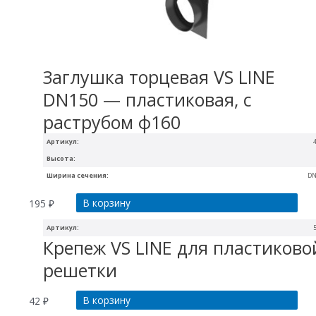
Заглушка торцевая VS LINE
DN150 — пластиковая, с
раструбом ф160
Артикул:
Высота:
Ширина сечения:
DN
В корзину
195
₽
Артикул:
Крепеж VS LINE для пластиково
решетки
В корзину
42
₽