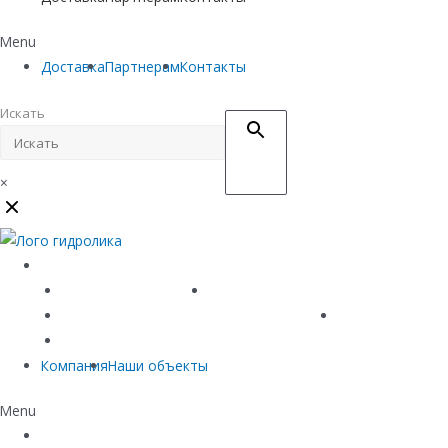
Menu
Доставка
Партнерам
Контакты
Искать
×
Каталог
Линейный водоотвод
Системы точечного водоотвода
Материалы защиты и укрепления грунта
Придверные си
Емкостное оборудование
Компания
Наши объекты
Menu
Каталог