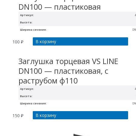
DN100 — пластиковая
Артикул:
Высота:
Ширина сечения:
DN
В корзину
100
₽
Заглушка торцевая VS LINE
DN100 — пластиковая, с
раструбом ф110
Артикул:
Высота:
Ширина сечения:
DN
В корзину
150
₽