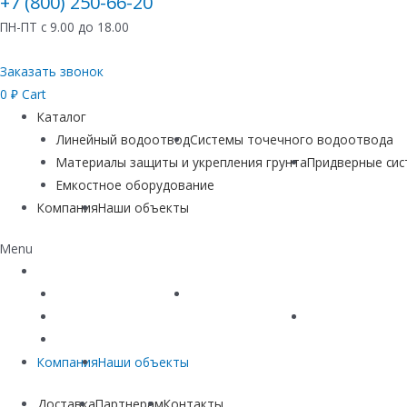
+7 (800) 250-66-20
ПН-ПТ с 9.00 до 18.00
Заказать звонок
0
₽
Cart
Каталог
Линейный водоотвод
Системы точечного водоотвода
Материалы защиты и укрепления грунта
Придверные си
Емкостное оборудование
Компания
Наши объекты
Menu
Каталог
Линейный водоотвод
Системы точечного водоотвода
Материалы защиты и укрепления грунта
Придверные си
Емкостное оборудование
Компания
Наши объекты
Доставка
Партнерам
Контакты