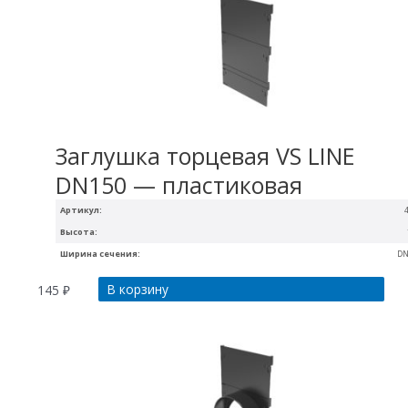
Заглушка торцевая VS LINE
DN150 — пластиковая
Артикул:
Высота:
Ширина сечения:
DN
В корзину
145
₽