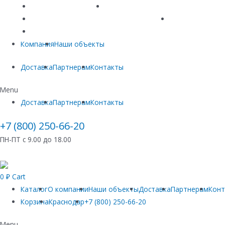
Линейный водоотвод
Системы точечного водоотвода
Материалы защиты и укрепления грунта
Придверные си
Емкостное оборудование
Компания
Наши объекты
Доставка
Партнерам
Контакты
Menu
Доставка
Партнерам
Контакты
+7 (800) 250-66-20
ПН-ПТ с 9.00 до 18.00
0
₽
Cart
Каталог
О компании
Наши объекты
Доставка
Партнерам
Кон
Корзина
Краснодар
+7 (800) 250-66-20
Menu