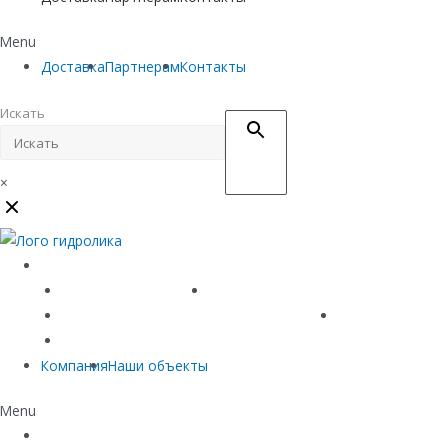
Menu
Доставка
Партнерам
Контакты
Искать
×
Каталог
Линейный водоотвод
Системы точечного водоотвода
Материалы защиты и укрепления грунта
Придверные си
Емкостное оборудование
Компания
Наши объекты
Menu
Каталог