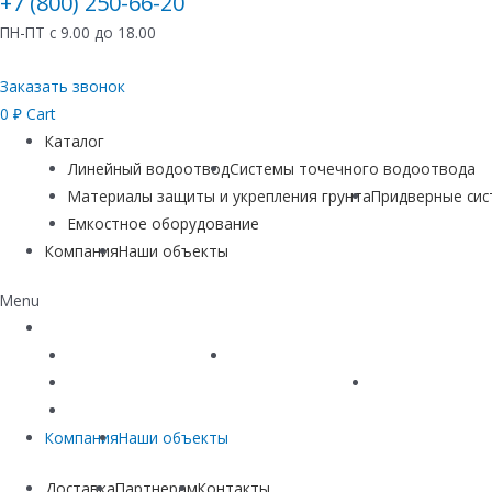
+7 (800) 250-66-20
ПН-ПТ с 9.00 до 18.00
Заказать звонок
0
₽
Cart
Каталог
Линейный водоотвод
Системы точечного водоотвода
Материалы защиты и укрепления грунта
Придверные си
Емкостное оборудование
Компания
Наши объекты
Menu
Каталог
Линейный водоотвод
Системы точечного водоотвода
Материалы защиты и укрепления грунта
Придверные си
Емкостное оборудование
Компания
Наши объекты
Доставка
Партнерам
Контакты