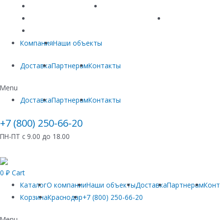
Линейный водоотвод
Системы точечного водоотвода
Материалы защиты и укрепления грунта
Придверные си
Емкостное оборудование
Компания
Наши объекты
Доставка
Партнерам
Контакты
Menu
Доставка
Партнерам
Контакты
+7 (800) 250-66-20
ПН-ПТ с 9.00 до 18.00
0
₽
Cart
Каталог
О компании
Наши объекты
Доставка
Партнерам
Кон
Корзина
Краснодар
+7 (800) 250-66-20
Menu