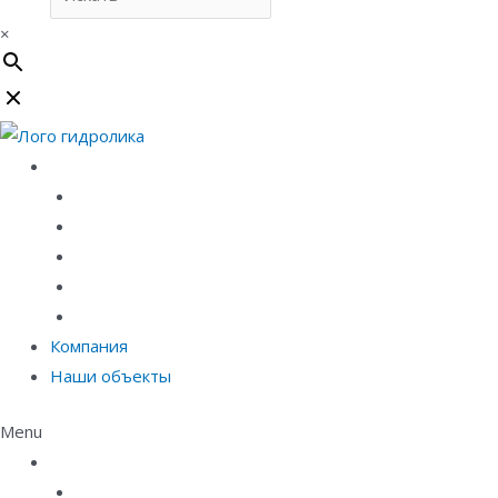
×
Каталог
Линейный водоотвод
Системы точечного водоотвода
Материалы защиты и укрепления грунта
Придверные системы
Емкостное оборудование
Компания
Наши объекты
Menu
Каталог
Линейный водоотвод