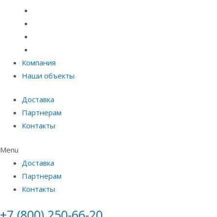
Системы точечного водоотвода
Материалы защиты и укрепления грунта
Придверные системы
Емкостное оборудование
Компания
Наши объекты
Доставка
Партнерам
Контакты
Menu
Доставка
Партнерам
Контакты
+7 (800) 250-66-20