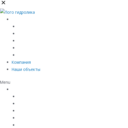
Каталог
Линейный водоотвод
Системы точечного водоотвода
Материалы защиты и укрепления грунта
Придверные системы
Емкостное оборудование
Компания
Наши объекты
Menu
Каталог
Линейный водоотвод
Системы точечного водоотвода
Материалы защиты и укрепления грунта
Придверные системы
Емкостное оборудование