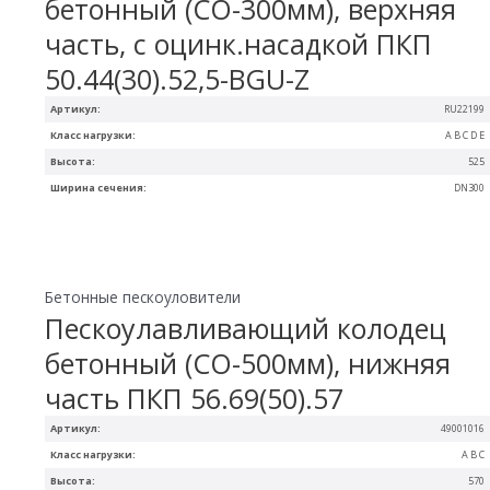
бетонный (СО-300мм), верхняя
часть, с оцинк.насадкой ПКП
50.44(30).52,5-BGU-Z
Артикул:
RU22199
Класс нагрузки:
A B C D E
Высота:
525
Ширина сечения:
DN300
Бетонные пескоуловители
Пескоулавливающий колодец
бетонный (СО-500мм), нижняя
часть ПКП 56.69(50).57
Артикул:
49001016
Класс нагрузки:
A B C
Высота:
570