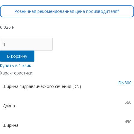
Розничная рекомендованная цена производителя*
6 026
₽
Количество
товара
Пескоулавливающий
В корзину
колодец
бетонный
Купить в 1 клик
(СО-300мм),
Характеристики:
промежуточная
DN300
часть
Ширина гидравлического сечения (DN)
ПКП
56.49(30).52
560
Длина
490
Ширина