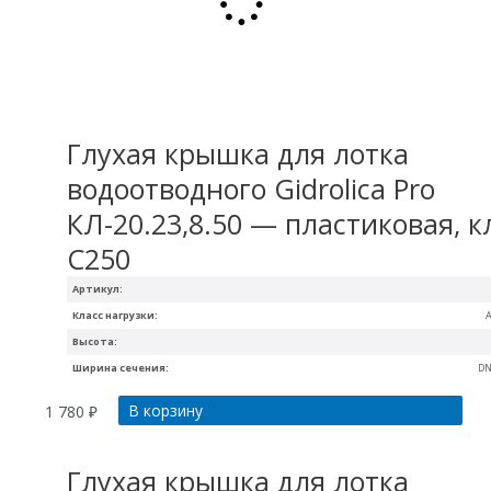
Глухая крышка для лотка
водоотводного Gidrolica Pro
КЛ-20.23,8.50 — пластиковая, к
С250
Артикул:
Класс нагрузки:
A
Высота:
Ширина сечения:
DN
В корзину
1 780
₽
Глухая крышка для лотка