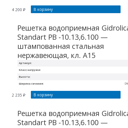
В корзину
4 200
₽
Решетка водоприемная Gidrolic
Standart РВ -10.13,6.100 —
штампованная стальная
нержавеющая, кл. А15
Артикул:
Класс нагрузки:
Высота:
Ширина сечения:
DN
В корзину
2 235
₽
Решетка водоприемная Gidrolic
Standart РВ -10.13,6.100 —