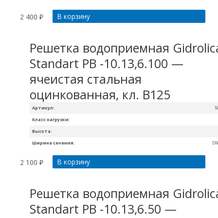
В корзину
2 400
₽
Решетка водоприемная Gidrolic
Standart РВ -10.13,6.100 —
ячеистая стальная
оцинкованная, кл. В125
Артикул:
5
Класс нагрузки:
Высота:
Ширина сечения:
DN
В корзину
2 100
₽
Решетка водоприемная Gidrolic
Standart РВ -10.13,6.50 —