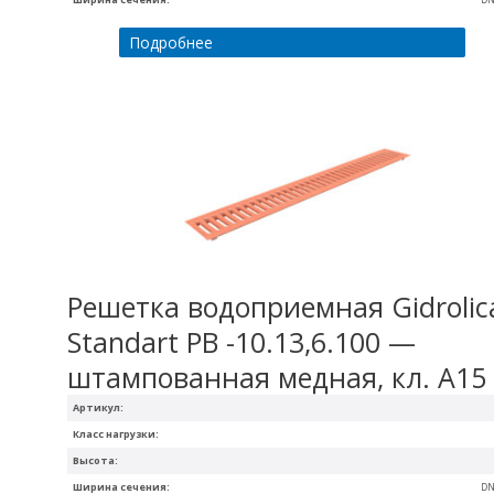
Подробнее
Решетка водоприемная Gidrolic
Standart РВ -10.13,6.100 —
штампованная медная, кл. А15
Артикул:
Класс нагрузки:
Высота:
Ширина сечения:
DN