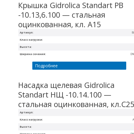
Крышка Gidrolica Standart РВ
-10.13,6.100 — стальная
оцинкованная, кл. А15
Артикул:
8
Класс нагрузки:
Высота:
Ширина сечения:
DN
Подробнее
Насадка щелевая Gidrolica
Standart НЩ -10.14.100 —
стальная оцинкованная, кл.С2
Артикул:
Класс нагрузки:
A
Высота:
Ширина сечения:
DN