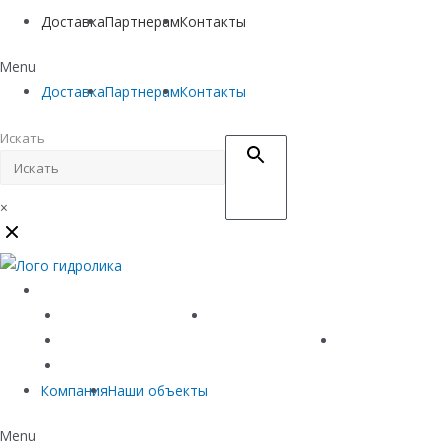
Доставка
Партнерам
Контакты
Menu
Доставка
Партнерам
Контакты
Искать
×
Каталог
Линейный водоотвод
Системы точечного водоотвода
Материалы защиты и укрепления грунта
Придверные си
Емкостное оборудование
Компания
Наши объекты
Menu