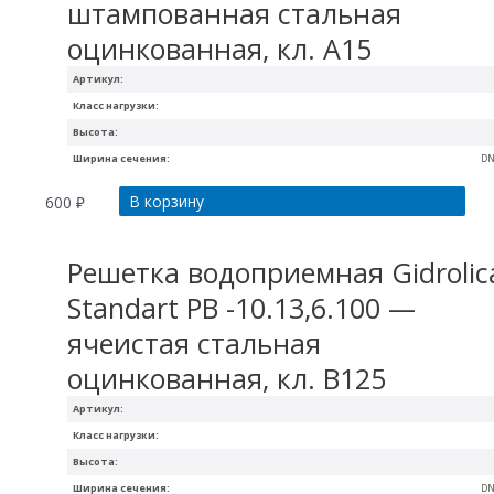
штампованная стальная
оцинкованная, кл. А15
Артикул:
Класс нагрузки:
Высота:
Ширина сечения:
DN
В корзину
600
₽
Решетка водоприемная Gidrolic
Standart РВ -10.13,6.100 —
ячеистая стальная
оцинкованная, кл. В125
Артикул:
Класс нагрузки:
Высота:
Ширина сечения:
DN