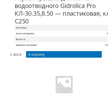
водоотводного Gidrolica Pro
КЛ-30.35,8.50 — пластиковая, к
С250
Артикул:
Класс нагрузки:
A
Высота:
Ширина сечения:
DN
В корзину
3 400
₽