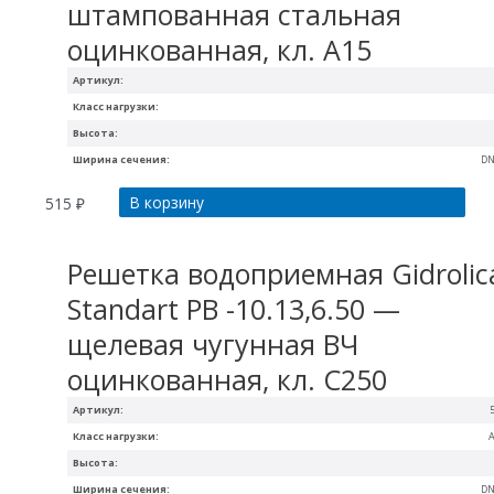
штампованная стальная
оцинкованная, кл. А15
Артикул:
Класс нагрузки:
Высота:
Ширина сечения:
DN
В корзину
515
₽
Решетка водоприемная Gidrolic
Standart РВ -10.13,6.50 —
щелевая чугунная ВЧ
оцинкованная, кл. С250
Артикул:
Класс нагрузки:
A
Высота:
Ширина сечения:
DN