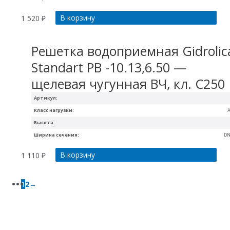
В корзину
1 520
₽
Решетка водоприемная Gidrolic
Standart РВ -10.13,6.50 —
щелевая чугунная ВЧ, кл. С250
Артикул:
Класс нагрузки:
A
Высота:
Ширина сечения:
DN
В корзину
1 110
₽
1
2
→