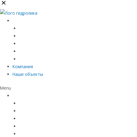
Каталог
Линейный водоотвод
Системы точечного водоотвода
Материалы защиты и укрепления грунта
Придверные системы
Емкостное оборудование
Компания
Наши объекты
Menu
Каталог
Линейный водоотвод
Системы точечного водоотвода
Материалы защиты и укрепления грунта
Придверные системы
Емкостное оборудование