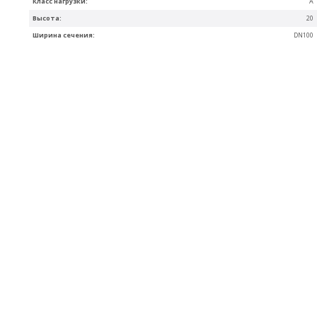
Класс нагрузки:
A
Высота:
20
Ширина сечения:
DN100