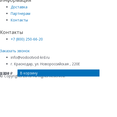
Информация
Доставка
Партнерам
Контакты
Контакты
+7 (800) 250-66-20
Заказать звонок
info@vodootvod-krd.ru
г. Краснодар, ул. Новороссийская , 220Е
В корзину
В корзину
В корзину
В корзину
3 400
1 780
2 235
800
₽
₽
₽
₽
© Copyrights 2018. All Rights Reserved.
Купить в 1 клик
Ваше имя
*