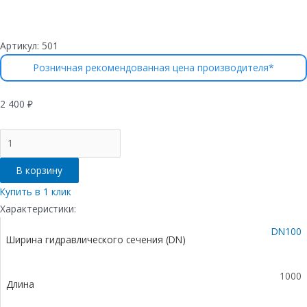
Артикул:
501
Розничная рекомендованная цена производителя*
2 400
₽
Количество
товара
Решетка
В корзину
водоприемная
Gidrolica
Купить в 1 клик
Standart
Характеристики:
РВ
DN100
-10.13,6.100
Ширина гидравлического сечения (DN)
-
ячеистая
стальная
1000
Длина
оцинкованная,
кл.