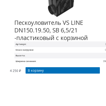
Пескоуловитель VS LINE
DN150.19.50, SB 6,5/21
-пластиковый с корзиной
Артикул:
Класс нагрузки:
Высота:
Ширина сечения:
DN
В корзину
4 250
₽