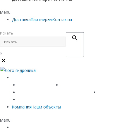
Menu
Доставка
Партнерам
Контакты
Искать
×
Каталог
Линейный водоотвод
Системы точечного водоотвода
Материалы защиты и укрепления грунта
Придверные си
Емкостное оборудование
Компания
Наши объекты
Menu
Каталог