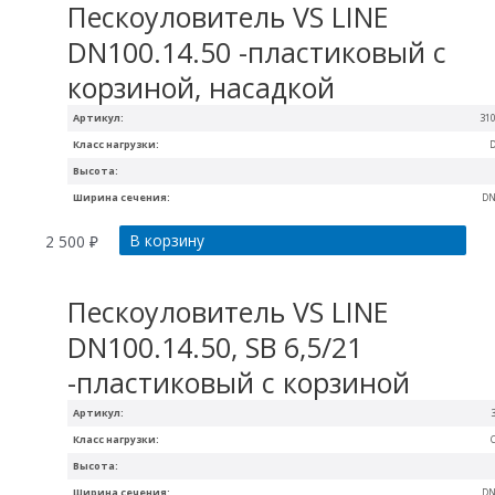
Пескоуловитель VS LINE
DN100.14.50 -пластиковый с
корзиной, насадкой
Артикул:
31
Класс нагрузки:
Высота:
Ширина сечения:
DN
В корзину
2 500
₽
Пескоуловитель VS LINE
DN100.14.50, SB 6,5/21
-пластиковый с корзиной
Артикул:
Класс нагрузки:
Высота:
Ширина сечения:
DN