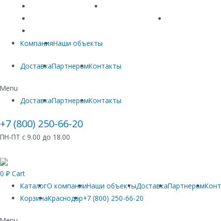
Линейный водоотвод
Системы точечного водоотвода
Материалы защиты и укрепления грунта
Придверные си
Емкостное оборудование
Компания
Наши объекты
Доставка
Партнерам
Контакты
Menu
Доставка
Партнерам
Контакты
+7 (800) 250-66-20
ПН-ПТ с 9.00 до 18.00
0
₽
Cart
Каталог
О компании
Наши объекты
Доставка
Партнерам
Кон
Корзина
Краснодар
+7 (800) 250-66-20
Menu