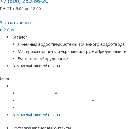
+7 (800) 250-66-20
ПН-ПТ с 9.00 до 18.00
Заказать звонок
0
₽
Cart
Каталог
Линейный водоотвод
Системы точечного водоотвода
Материалы защиты и укрепления грунта
Придверные си
Емкостное оборудование
Компания
Наши объекты
Menu
Каталог
Линейный водоотвод
Системы точечного водоотвода
Материалы защиты и укрепления грунта
Придверные си
Емкостное оборудование
Компания
Наши объекты
Доставка
Партнерам
Контакты