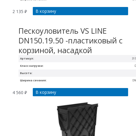
В корзину
2 135
₽
Пескоуловитель VS LINE
DN150.19.50 -пластиковый с
корзиной, насадкой
Артикул:
31
Класс нагрузки:
Высота:
Ширина сечения:
DN
В корзину
4 560
₽