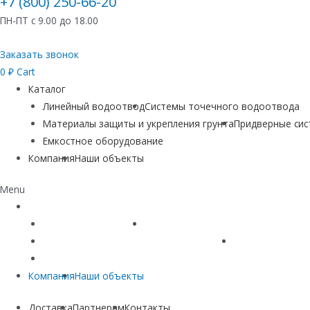
+7 (800) 250-66-20
ПН-ПТ с 9.00 до 18.00
Заказать звонок
0
₽
Cart
Каталог
Линейный водоотвод
Системы точечного водоотвода
Материалы защиты и укрепления грунта
Придверные си
Емкостное оборудование
Компания
Наши объекты
Menu
Каталог
Линейный водоотвод
Системы точечного водоотвода
Материалы защиты и укрепления грунта
Придверные си
Емкостное оборудование
Компания
Наши объекты
Доставка
Партнерам
Контакты