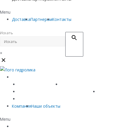
Menu
Доставка
Партнерам
Контакты
Искать
×
Каталог
Линейный водоотвод
Системы точечного водоотвода
Материалы защиты и укрепления грунта
Придверные си
Емкостное оборудование
Компания
Наши объекты
Menu
Каталог