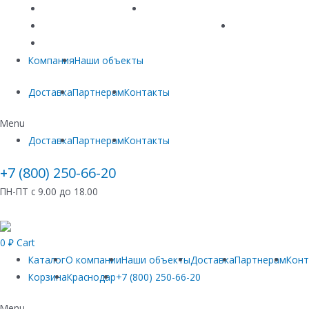
Линейный водоотвод
Системы точечного водоотвода
Материалы защиты и укрепления грунта
Придверные си
Емкостное оборудование
Компания
Наши объекты
Доставка
Партнерам
Контакты
Menu
Доставка
Партнерам
Контакты
+7 (800) 250-66-20
ПН-ПТ с 9.00 до 18.00
0
₽
Cart
Каталог
О компании
Наши объекты
Доставка
Партнерам
Кон
Корзина
Краснодар
+7 (800) 250-66-20
Menu