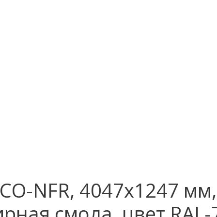
CO-NFR, 4047х1247 мм,
рная смола, цвет RAL-