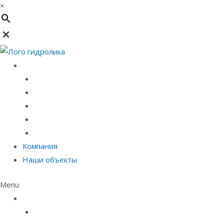
×
Каталог
Линейный водоотвод
Системы точечного водоотвода
Материалы защиты и укрепления грунта
Придверные системы
Емкостное оборудование
Компания
Наши объекты
Menu
Каталог
Линейный водоотвод