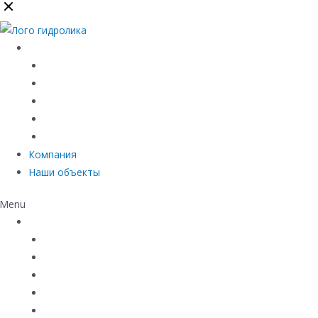
Каталог
Линейный водоотвод
Системы точечного водоотвода
Материалы защиты и укрепления грунта
Придверные системы
Емкостное оборудование
Компания
Наши объекты
Menu
Каталог
Линейный водоотвод
Системы точечного водоотвода
Материалы защиты и укрепления грунта
Придверные системы
Емкостное оборудование