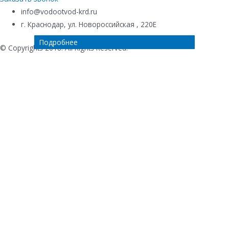
info@vodootvod-krd.ru
г. Краснодар, ул. Новороссийская , 220Е
Подробнее
Подробнее
Подробнее
Подробнее
© Copyrights 2018. All Rights Reserved.
Купить в 1 клик
Ваше имя
*
Телефон
*
Комментарий к заказу