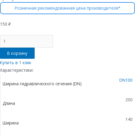
Розничная рекомендованная цена производителя*
150
₽
Количество
товара
Заглушка
В корзину
торцевая
VS
Купить в 1 клик
LINE
Характеристики:
DN100
DN100
-
Ширина гидравлического сечения (DN)
пластиковая,
с
раструбом
200
Длина
ф110
140
Ширина