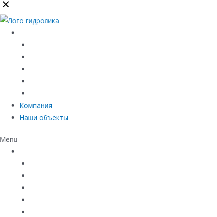
Каталог
Линейный водоотвод
Системы точечного водоотвода
Материалы защиты и укрепления грунта
Придверные системы
Емкостное оборудование
Компания
Наши объекты
Menu
Каталог
Линейный водоотвод
Системы точечного водоотвода
Материалы защиты и укрепления грунта
Придверные системы
Емкостное оборудование