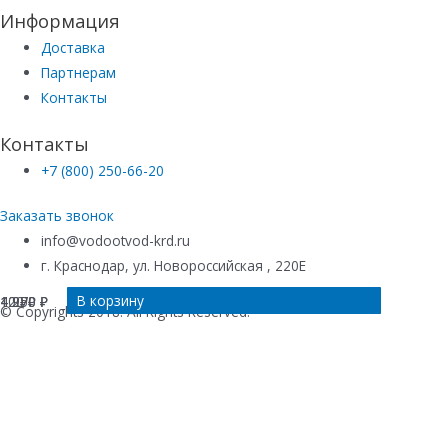
Информация
Доставка
Партнерам
Контакты
Контакты
+7 (800) 250-66-20
Заказать звонок
info@vodootvod-krd.ru
г. Краснодар, ул. Новороссийская , 220Е
В корзину
В корзину
В корзину
В корзину
42
4 250
1 970
100
₽
₽
₽
₽
© Copyrights 2018. All Rights Reserved.
Купить в 1 клик