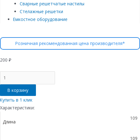
Сварные решетчатые настилы
Стелажные решетки
Емкостное оборудование
Розничная рекомендованная цена производителя*
200
₽
Количество
товара
Переходник
В корзину
для
лотка
Купить в 1 клик
водоотводного
Характеристики:
Gidrolica
109
Light,
Длина
пластиковый
109