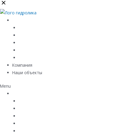
Каталог
Линейный водоотвод
Системы точечного водоотвода
Материалы защиты и укрепления грунта
Придверные системы
Емкостное оборудование
Компания
Наши объекты
Menu
Каталог
Линейный водоотвод
Системы точечного водоотвода
Материалы защиты и укрепления грунта
Придверные системы
Емкостное оборудование