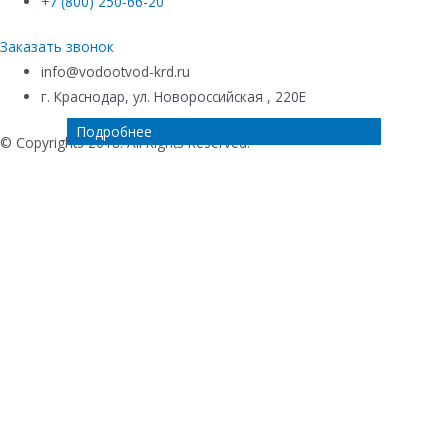
+7 (800) 250-66-20
Заказать звонок
info@vodootvod-krd.ru
г. Краснодар, ул. Новороссийская , 220Е
Подробнее
Подробнее
Подробнее
Подробнее
© Copyrights 2018. All Rights Reserved.
Купить в 1 клик
Ваше имя
*
Телефон
*
Комментарий к заказу