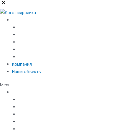
Каталог
Линейный водоотвод
Системы точечного водоотвода
Материалы защиты и укрепления грунта
Придверные системы
Емкостное оборудование
Компания
Наши объекты
Menu
Каталог
Линейный водоотвод
Системы точечного водоотвода
Материалы защиты и укрепления грунта
Придверные системы
Емкостное оборудование