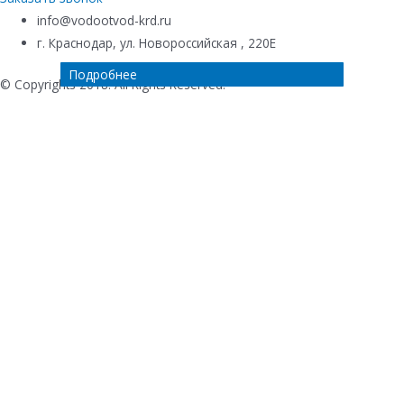
info@vodootvod-krd.ru
г. Краснодар, ул. Новороссийская , 220Е
Подробнее
Подробнее
Подробнее
Подробнее
© Copyrights 2018. All Rights Reserved.
Купить в 1 клик
Ваше имя
*
Телефон
*
Комментарий к заказу