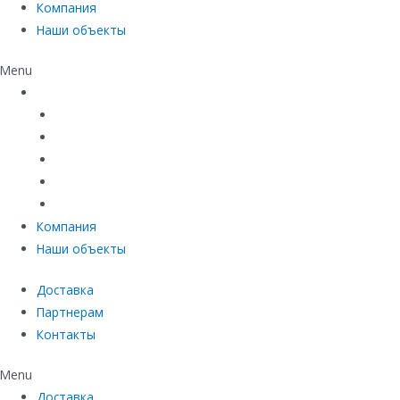
Компания
Наши объекты
Menu
Каталог
Линейный водоотвод
Системы точечного водоотвода
Материалы защиты и укрепления грунта
Придверные системы
Емкостное оборудование
Компания
Наши объекты
Доставка
Партнерам
Контакты
Menu
Доставка