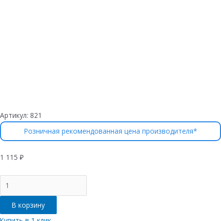
Артикул:
821
Розничная рекомендованная цена производителя*
1 115
₽
Количество
товара
Лоток
В корзину
водоотводный
Gidrolica
Купить в 1 клик