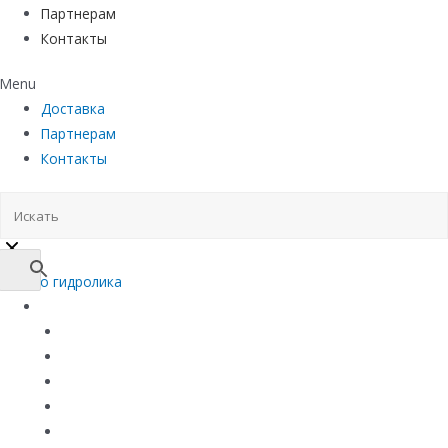
Партнерам
Контакты
Menu
Доставка
Партнерам
Контакты
Каталог
Линейный водоотвод
Системы точечного водоотвода
Материалы защиты и укрепления грунта
Придверные системы
Емкостное оборудование