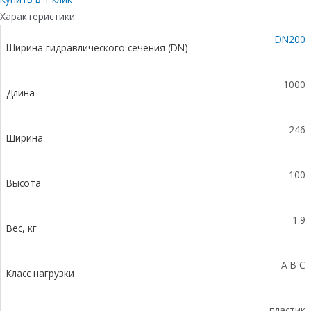
Standart
Характеристики:
ЛВ-20.24,6.10
DN200
-
Ширина гидравлического сечения (DN)
пластиковый
1000
Длина
246
Ширина
100
Высота
1.9
Вес, кг
A B C
Класс нагрузки
пластик