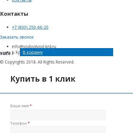
Контакты
+7 (800) 250-66-20
Заказать звонок
info@vodootvod-krd.ru
В корзину
В корзину
В корзину
В корзину
г. Краснодар, ул. Новороссийская , 220Е
909
841
176
1 268
₽
₽
₽
₽
© Copyrights 2018. All Rights Reserved.
Купить в 1 клик
Ваше имя
*
Телефон
*