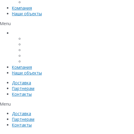
Емкостное оборудование
Компания
Наши объекты
Menu
Каталог
Линейный водоотвод
Системы точечного водоотвода
Материалы защиты и укрепления грунта
Придверные системы
Емкостное оборудование
Компания
Наши объекты
Доставка
Партнерам
Контакты
Menu
Доставка
Партнерам
Контакты