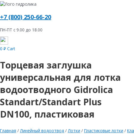
+7 (800) 250-66-20
ПН-ПТ с 9.00 до 18.00
0
₽
Cart
Торцевая заглушка
универсальная для лотка
водоотводного Gidrolica
Standart/Standart Plus
DN100, пластиковая
Главная
/
Линейный водоотвод
/
Лотки
/
Пластиковые лотки
/
Кла