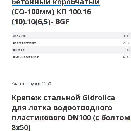
бетонный коробчатый
(СО-100мм) КП 100.16
(10).10(6,5)- BGF
Артикул:
11001
Класс нагрузки:
A B C
Высота:
100
Ширина сечения:
DN100
Класс нагрузки C250
Крепеж стальной Gidrolica
для лотка водоотводного
пластикового DN100 (с болтом
8х50)