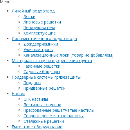
Menu
Линейный водоотвод
Лотки
Ливневые решетки
Пескоуловители
Комплектующие
Системы точечного водоотвода
Дождеприемники
Уличные трапы
Канализационные люки (товар не добавляем)
Материалы защиты и укрепления грунта
Газонные решетки
Садовые бордюры
Придверные системы грязезащиты
Поддоны
Придверные решетки
Настил
GFK настилы
Лестичные ступени
Прессованные решетчатые настилы
Сварные решетчатые настилы
Стелажные решетки
Емкостное оборудование