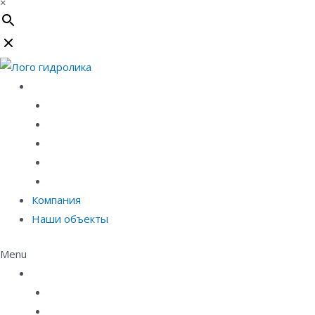
×
Каталог
Линейный водоотвод
Системы точечного водоотвода
Материалы защиты и укрепления грунта
Придверные системы
Емкостное оборудование
Компания
Наши объекты
Menu
Каталог
Линейный водоотвод
Системы точечного водоотвода