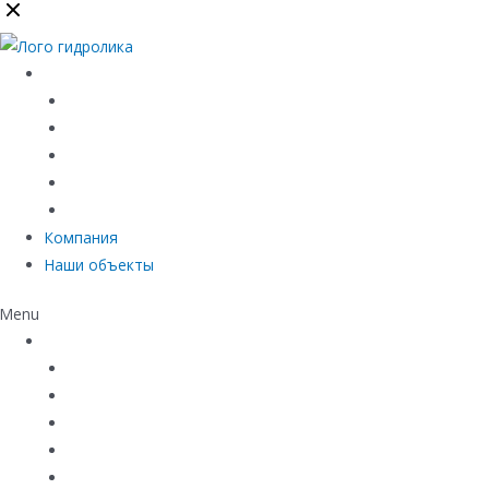
Каталог
Линейный водоотвод
Системы точечного водоотвода
Материалы защиты и укрепления грунта
Придверные системы
Емкостное оборудование
Компания
Наши объекты
Menu
Каталог
Линейный водоотвод
Системы точечного водоотвода
Материалы защиты и укрепления грунта
Придверные системы
Емкостное оборудование