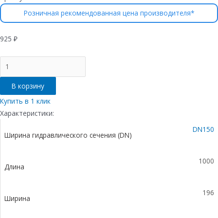
Розничная рекомендованная цена производителя*
925
₽
Количество
товара
Лоток
В корзину
водоотводный
Gidrolica
Купить в 1 клик
Standart
Характеристики:
ЛВ-15.19,6.10
DN150
-
Ширина гидравлического сечения (DN)
пластиковый
1000
Длина
196
Ширина