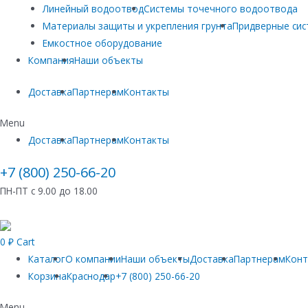
Линейный водоотвод
Системы точечного водоотвода
Материалы защиты и укрепления грунта
Придверные си
Емкостное оборудование
Компания
Наши объекты
Доставка
Партнерам
Контакты
Menu
Доставка
Партнерам
Контакты
+7 (800) 250-66-20
ПН-ПТ с 9.00 до 18.00
0
₽
Cart
Каталог
О компании
Наши объекты
Доставка
Партнерам
Кон
Корзина
Краснодар
+7 (800) 250-66-20
Menu