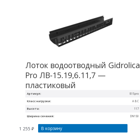
Лоток водоотводный Gidrolic
Pro ЛВ-15.19,6.11,7 —
пластиковый
Артикул:
815pro
Класс нагрузки:
A B C
Высота:
117
Ширина сечения:
DN150
В корзину
1 255
₽