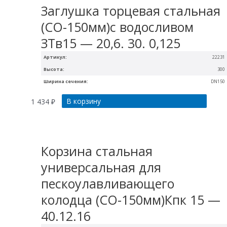
Заглушка торцевая стальная
(СО-150мм)с водосливом
ЗТв15 — 20,6. 30. 0,125
Артикул:
22231
Высота:
300
Ширина сечения:
DN150
В корзину
1 434
₽
Корзина стальная
универсальная для
пескоулавливающего
колодца (СО-150мм)Кпк 15 —
40.12.16