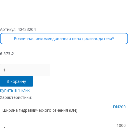
Артикул:
40423204
Розничная рекомендованная цена производителя*
6 573
₽
Количество
товара
Лоток
В корзину
водоотводный
бетонный
Купить в 1 клик
коробчатый
Характеристики:
(СО200
DN200
мм),
Ширина гидравлического сечения (DN)
с
оцинкованной
насадкой,
1000