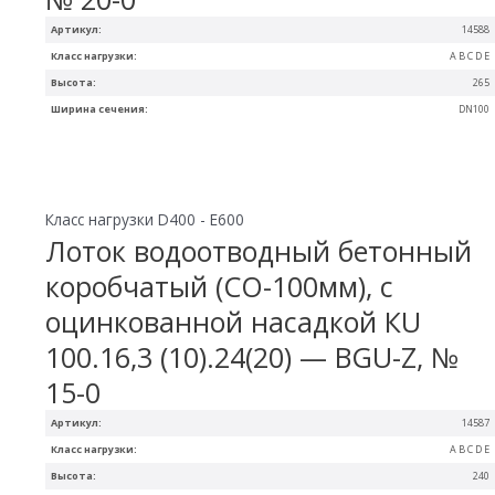
Артикул:
14588
Класс нагрузки:
A B C D E
Высота:
265
Ширина сечения:
DN100
Класс нагрузки D400 - E600
Лоток водоотводный бетонный
коробчатый (СО-100мм), с
оцинкованной насадкой КU
100.16,3 (10).24(20) — BGU-Z, №
15-0
Артикул:
14587
Класс нагрузки:
A B C D E
Высота:
240