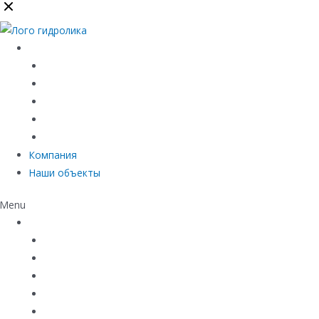
Каталог
Линейный водоотвод
Системы точечного водоотвода
Материалы защиты и укрепления грунта
Придверные системы
Емкостное оборудование
Компания
Наши объекты
Menu
Каталог
Линейный водоотвод
Системы точечного водоотвода
Материалы защиты и укрепления грунта
Придверные системы
Емкостное оборудование