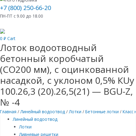
+7 (800) 250-66-20
ПН-ПТ с 9.00 до 18.00
0
₽
Cart
Лоток водоотводный
бетонный коробчатый
(СО200 мм), с оцинкованной
насадкой, с уклоном 0,5% КUу
100.26,3 (20).26,5(21) — BGU-Z,
№ -4
Главная
/
Линейный водоотвод
/
Лотки
/
Бетонные лотки
/
Класс 
Линейный водоотвод
Лотки
Ливневые решетки