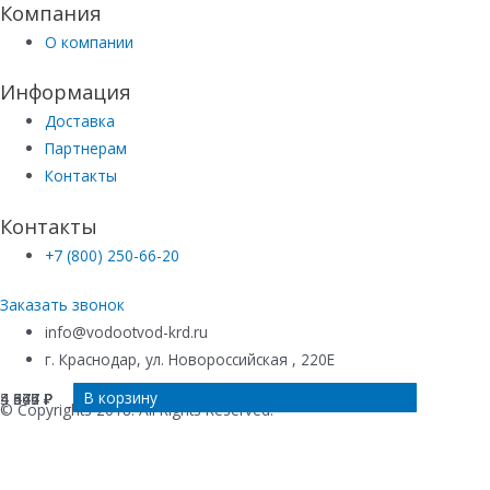
Компания
О компании
Информация
Доставка
Партнерам
Контакты
Контакты
+7 (800) 250-66-20
Заказать звонок
info@vodootvod-krd.ru
г. Краснодар, ул. Новороссийская , 220Е
В корзину
В корзину
В корзину
В корзину
4 547
5 364
4 640
4 475
₽
₽
₽
₽
© Copyrights 2018. All Rights Reserved.
Купить в 1 клик