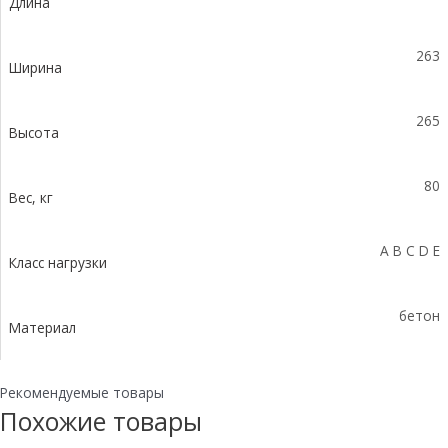
Длина
с
уклоном
0,5%
263
КUу
Ширина
100.26,3
(20).26,5(21)
265
-
Высота
BGU-
Z,
80
№
Вес, кг
-4
A B C D E
Класс нагрузки
бетон
Материал
Рекомендуемые товары
Похожие товары