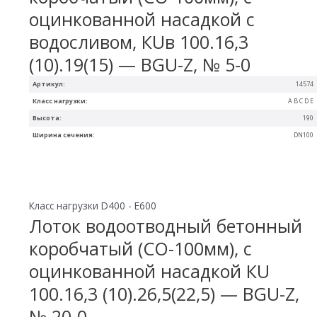
оцинкованной насадкой с
водосливом, КUв 100.16,3
(10).19(15) — BGU-Z, № 5-0
Артикул:
14574
Класс нагрузки:
A B C D E
Высота:
190
Ширина сечения:
DN100
Класс нагрузки D400 - E600
Лоток водоотводный бетонный
коробчатый (СО-100мм), с
оцинкованной насадкой КU
100.16,3 (10).26,5(22,5) — BGU-Z,
№ 20-0