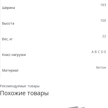
BGF-
163
Z
Ширина
100
Высота
22
Вес, кг
A B C D E
Класс нагрузки
бетон
Материал
Рекомендуемые товары
Похожие товары