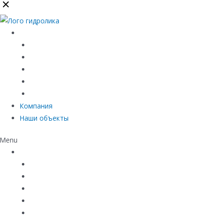
Каталог
Линейный водоотвод
Системы точечного водоотвода
Материалы защиты и укрепления грунта
Придверные системы
Емкостное оборудование
Компания
Наши объекты
Menu
Каталог
Линейный водоотвод
Системы точечного водоотвода
Материалы защиты и укрепления грунта
Придверные системы
Емкостное оборудование