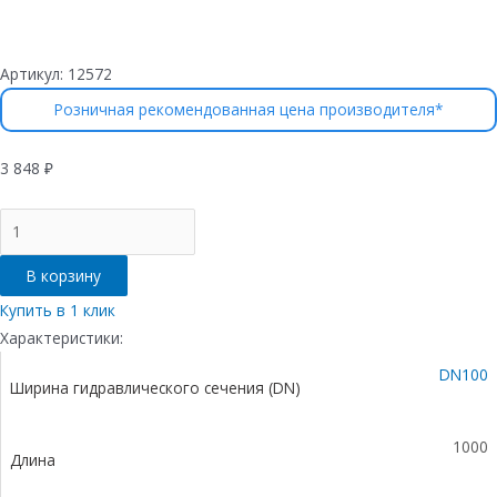
Артикул:
12572
Розничная рекомендованная цена производителя*
3 848
₽
Количество
товара
Лоток
В корзину
водоотводный
бетонный
Купить в 1 клик
коробчатый
Характеристики:
(СО-100мм)
DN100
с
Ширина гидравлического сечения (DN)
оцинкованнйо
насадкой
КП
1000
Длина
100.16,3
(10).10(6,5)-