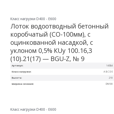
Класс нагрузки D400 - E600
Лоток водоотводный бетонный
коробчатый (СО-100мм), с
оцинкованной насадкой, с
уклоном 0,5% КUу 100.16,3
(10).21(17) — BGU-Z, № 9
Артикул:
14584
Класс нагрузки:
A B C D E
Высота:
210
Ширина сечения:
DN100
Класс нагрузки D400 - E600