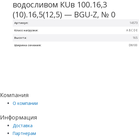
водосливом КUв 100.16,3
(10).16,5(12,5) — BGU-Z, № 0
Артикул:
14573
Класс нагрузки:
A B C D E
Высота:
165
Ширина сечения:
DN100
Компания
О компании
Информация
Доставка
Партнерам