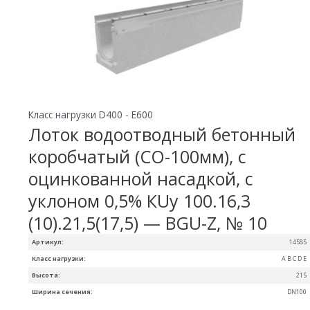
Класс нагрузки D400 - E600
Лоток водоотводный бетонный
коробчатый (СО-100мм), с
оцинкованной насадкой, с
уклоном 0,5% КUу 100.16,3
(10).21,5(17,5) — BGU-Z, № 10
Артикул:
14585
Класс нагрузки:
A B C D E
Высота:
215
Ширина сечения:
DN100