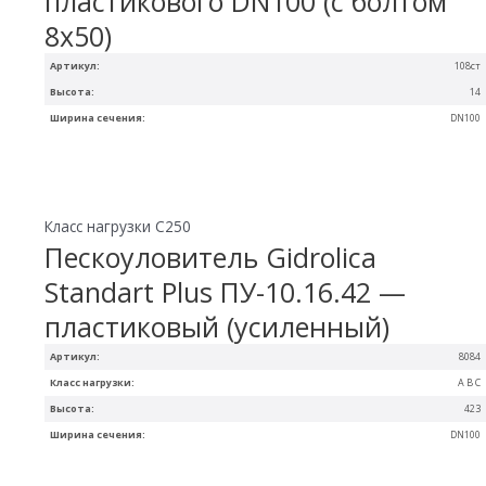
пластикового DN100 (с болтом
8х50)
Артикул:
108ст
Высота:
14
Ширина сечения:
DN100
Класс нагрузки C250
Пескоуловитель Gidrolica
Standart Plus ПУ-10.16.42 —
пластиковый (усиленный)
Артикул:
8084
Класс нагрузки:
A B C
Высота:
423
Ширина сечения:
DN100