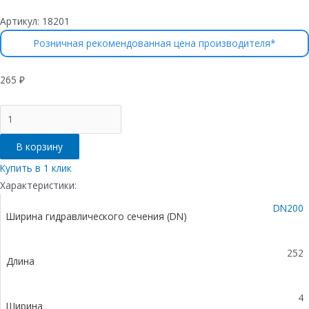
Артикул:
18201
Розничная рекомендованная цена производителя*
265
₽
Количество
товара
Торцевая
В корзину
заглушка
для
Купить в 1 клик
лотка
Характеристики:
водоотводного
DN200
Gidrolica
Ширина гидравлического сечения (DN)
Standart/Standart
Plus,
пластиковая
252
Длина
4
Ширина