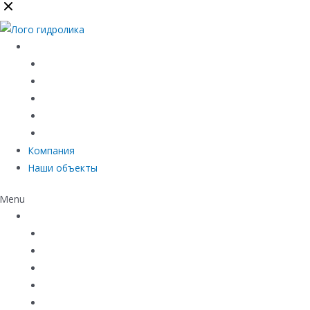
Каталог
Линейный водоотвод
Системы точечного водоотвода
Материалы защиты и укрепления грунта
Придверные системы
Емкостное оборудование
Компания
Наши объекты
Menu
Каталог
Линейный водоотвод
Системы точечного водоотвода
Материалы защиты и укрепления грунта
Придверные системы
Емкостное оборудование