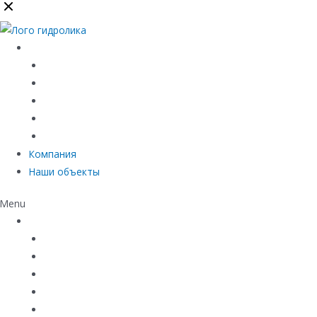
Каталог
Линейный водоотвод
Системы точечного водоотвода
Материалы защиты и укрепления грунта
Придверные системы
Емкостное оборудование
Компания
Наши объекты
Menu
Каталог
Линейный водоотвод
Системы точечного водоотвода
Материалы защиты и укрепления грунта
Придверные системы
Емкостное оборудование