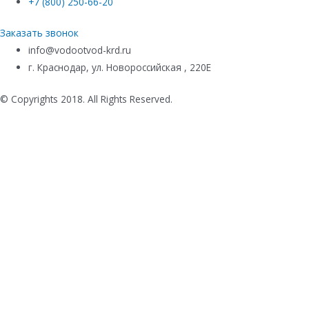
+7 (800) 250-66-20
Заказать звонок
info@vodootvod-krd.ru
г. Краснодар, ул. Новороссийская , 220Е
© Copyrights 2018. All Rights Reserved.
Купить в 1 клик
Ваше имя
*
Телефон
*
Комментарий к заказу