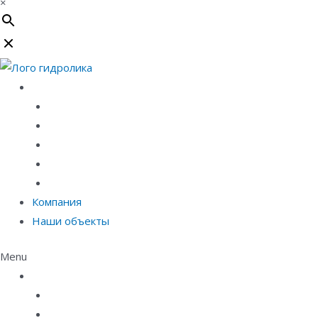
×
Каталог
Линейный водоотвод
Системы точечного водоотвода
Материалы защиты и укрепления грунта
Придверные системы
Емкостное оборудование
Компания
Наши объекты
Menu
Каталог
Линейный водоотвод
Системы точечного водоотвода