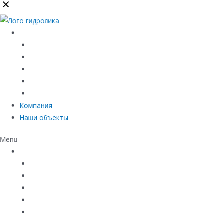
Каталог
Линейный водоотвод
Системы точечного водоотвода
Материалы защиты и укрепления грунта
Придверные системы
Емкостное оборудование
Компания
Наши объекты
Menu
Каталог
Линейный водоотвод
Системы точечного водоотвода
Материалы защиты и укрепления грунта
Придверные системы
Емкостное оборудование