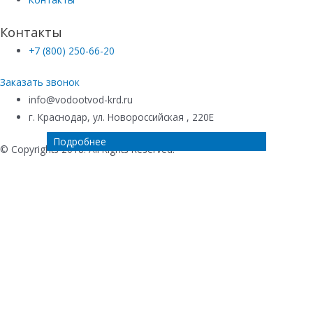
Контакты
+7 (800) 250-66-20
Заказать звонок
info@vodootvod-krd.ru
г. Краснодар, ул. Новороссийская , 220Е
Подробнее
Подробнее
Подробнее
Подробнее
© Copyrights 2018. All Rights Reserved.
Купить в 1 клик
Ваше имя
*
Телефон
*