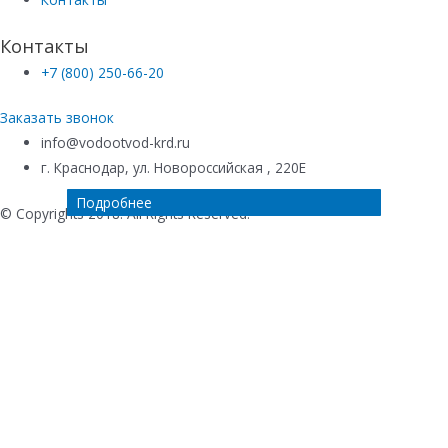
Контакты
+7 (800) 250-66-20
Заказать звонок
info@vodootvod-krd.ru
г. Краснодар, ул. Новороссийская , 220Е
Подробнее
Подробнее
Подробнее
Подробнее
© Copyrights 2018. All Rights Reserved.
Купить в 1 клик
Ваше имя
*
Телефон
*