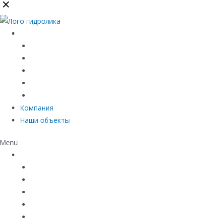
Каталог
Линейный водоотвод
Системы точечного водоотвода
Материалы защиты и укрепления грунта
Придверные системы
Емкостное оборудование
Компания
Наши объекты
Menu
Каталог
Линейный водоотвод
Системы точечного водоотвода
Материалы защиты и укрепления грунта
Придверные системы
Емкостное оборудование