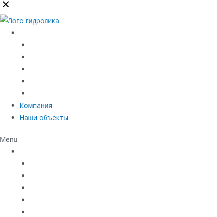
Каталог
Линейный водоотвод
Системы точечного водоотвода
Материалы защиты и укрепления грунта
Придверные системы
Емкостное оборудование
Компания
Наши объекты
Menu
Каталог
Линейный водоотвод
Системы точечного водоотвода
Материалы защиты и укрепления грунта
Придверные системы
Емкостное оборудование