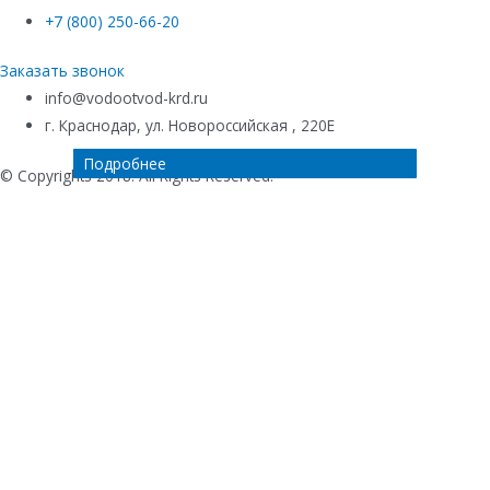
+7 (800) 250-66-20
Заказать звонок
info@vodootvod-krd.ru
г. Краснодар, ул. Новороссийская , 220Е
Подробнее
Подробнее
Подробнее
Подробнее
© Copyrights 2018. All Rights Reserved.
Купить в 1 клик
Ваше имя
*
Телефон
*
Комментарий к заказу