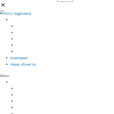
Каталог
Линейный водоотвод
Системы точечного водоотвода
Материалы защиты и укрепления грунта
Придверные системы
Емкостное оборудование
Компания
Наши объекты
Menu
Каталог
Линейный водоотвод
Системы точечного водоотвода
Материалы защиты и укрепления грунта
Придверные системы
Емкостное оборудование