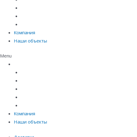
Материалы защиты и укрепления грунта
Придверные системы
Емкостное оборудование
Компания
Наши объекты
Menu
Каталог
Линейный водоотвод
Системы точечного водоотвода
Материалы защиты и укрепления грунта
Придверные системы
Емкостное оборудование
Компания
Наши объекты
Доставка