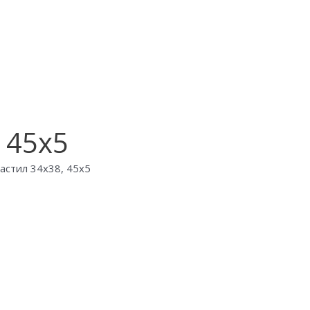
 45х5
астил 34х38, 45х5