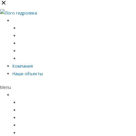
Каталог
Линейный водоотвод
Системы точечного водоотвода
Материалы защиты и укрепления грунта
Придверные системы
Емкостное оборудование
Компания
Наши объекты
Menu
Каталог
Линейный водоотвод
Системы точечного водоотвода
Материалы защиты и укрепления грунта
Придверные системы
Емкостное оборудование