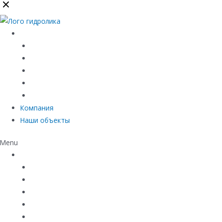
Каталог
Линейный водоотвод
Системы точечного водоотвода
Материалы защиты и укрепления грунта
Придверные системы
Емкостное оборудование
Компания
Наши объекты
Menu
Каталог
Линейный водоотвод
Системы точечного водоотвода
Материалы защиты и укрепления грунта
Придверные системы
Емкостное оборудование