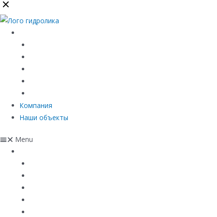
Каталог
Линейный водоотвод
Системы точечного водоотвода
Материалы защиты и укрепления грунта
Придверные системы
Емкостное оборудование
Компания
Наши объекты
Menu
Каталог
Линейный водоотвод
Системы точечного водоотвода
Материалы защиты и укрепления грунта
Придверные системы
Емкостное оборудование