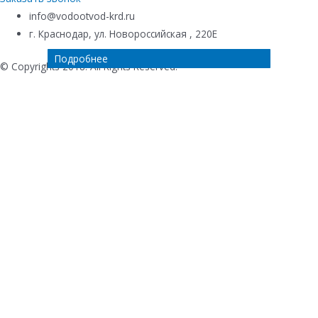
info@vodootvod-krd.ru
г. Краснодар, ул. Новороссийская , 220Е
Подробнее
Подробнее
Подробнее
Подробнее
© Copyrights 2018. All Rights Reserved.
Купить в 1 клик
Ваше имя
*
Телефон
*
Комментарий к заказу