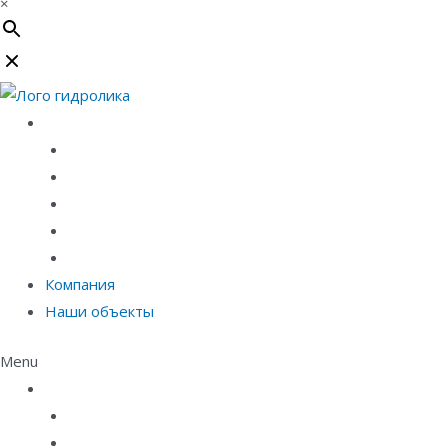
×
Каталог
Линейный водоотвод
Системы точечного водоотвода
Материалы защиты и укрепления грунта
Придверные системы
Емкостное оборудование
Компания
Наши объекты
Menu
Каталог
Линейный водоотвод
Системы точечного водоотвода