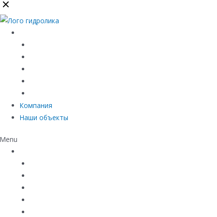
Каталог
Линейный водоотвод
Системы точечного водоотвода
Материалы защиты и укрепления грунта
Придверные системы
Емкостное оборудование
Компания
Наши объекты
Menu
Каталог
Линейный водоотвод
Системы точечного водоотвода
Материалы защиты и укрепления грунта
Придверные системы
Емкостное оборудование