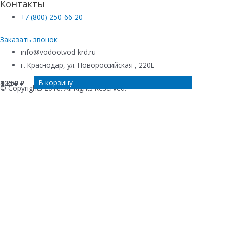
Контакты
+7 (800) 250-66-20
Заказать звонок
info@vodootvod-krd.ru
г. Краснодар, ул. Новороссийская , 220Е
В корзину
В корзину
В корзину
В корзину
4 250
825
100
1 200
₽
₽
₽
₽
© Copyrights 2018. All Rights Reserved.
Купить в 1 клик
Ваше имя
*
Телефон
*