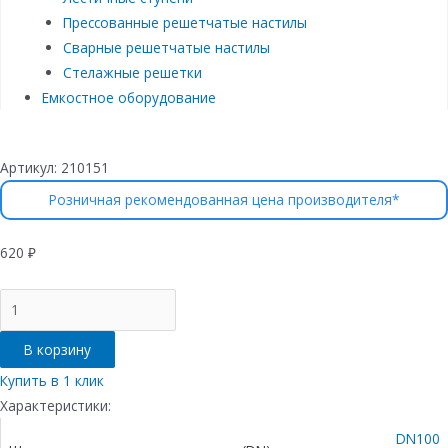
Прессованные решетчатые настилы
Сварные решетчатые настилы
Стелажные решетки
Емкостное оборудование
Артикул:
210151
Розничная рекомендованная цена производителя*
620
₽
Количество
товара
Решетка
В корзину
водоприемная
VS
Купить в 1 клик
LINE
Характеристики:
DN100.13.50
DN100
-