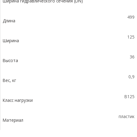
Ширина гидравлического сечения (DN)
пластиковая
ПП,
с
499
Длина
крепежом
кл.
B125
125
Ширина
36
Высота
0,9
Вес, кг
B125
Класс нагрузки
пластик
Материал