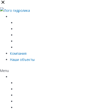
Каталог
Линейный водоотвод
Системы точечного водоотвода
Материалы защиты и укрепления грунта
Придверные системы
Емкостное оборудование
Компания
Наши объекты
Menu
Каталог
Линейный водоотвод
Системы точечного водоотвода
Материалы защиты и укрепления грунта
Придверные системы
Емкостное оборудование