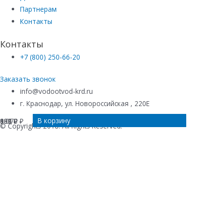
Партнерам
Контакты
Контакты
+7 (800) 250-66-20
Заказать звонок
info@vodootvod-krd.ru
г. Краснодар, ул. Новороссийская , 220Е
В корзину
В корзину
В корзину
В корзину
909
881
1 070
680
₽
₽
₽
₽
© Copyrights 2018. All Rights Reserved.
Купить в 1 клик
Ваше имя
*