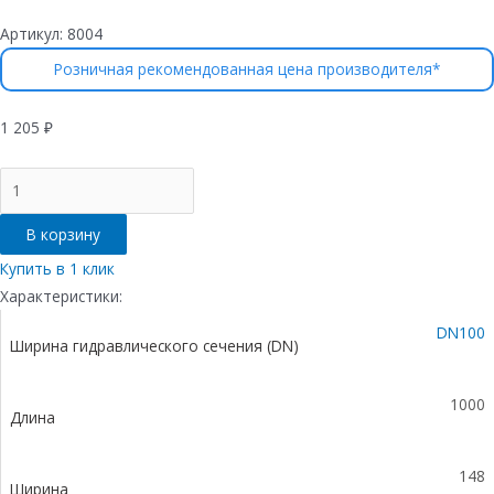
Артикул:
8004
Розничная рекомендованная цена производителя*
1 205
₽
Количество
товара
Лоток
В корзину
водоотводный
Gidrolica
Купить в 1 клик
Standart
Характеристики:
Plus
DN100
ЛВ-10.14,5.13,5
Ширина гидравлического сечения (DN)
-
пластиковый
(усиленный)
1000
Длина
148
Ширина