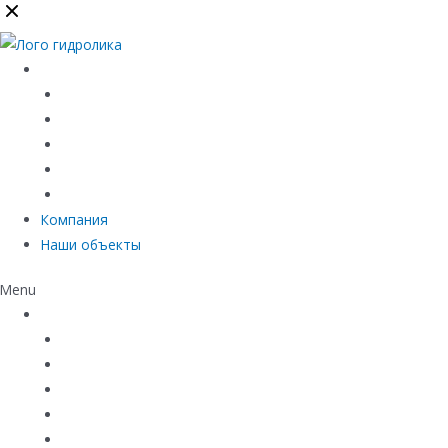
Каталог
Линейный водоотвод
Системы точечного водоотвода
Материалы защиты и укрепления грунта
Придверные системы
Емкостное оборудование
Компания
Наши объекты
Menu
Каталог
Линейный водоотвод
Системы точечного водоотвода
Материалы защиты и укрепления грунта
Придверные системы
Емкостное оборудование