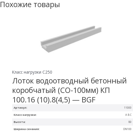
Похожие товары
Класс нагрузки C250
Лоток водоотводный бетонный
коробчатый (СО-100мм) КП
100.16 (10).8(4,5) — BGF
Артикул:
11000
Класс нагрузки:
A B C
Высота:
80
Ширина сечения:
DN100