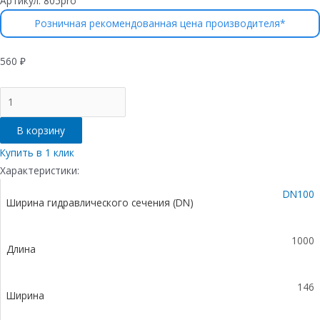
Артикул:
805pro
Розничная рекомендованная цена производителя*
560
₽
Количество
товара
Лоток
В корзину
водоотводный
Gidrolica
Купить в 1 клик
Pro
Характеристики:
ЛВ-10.14,5.08
DN100
-
Ширина гидравлического сечения (DN)
пластиковый
1000
Длина
146
Ширина