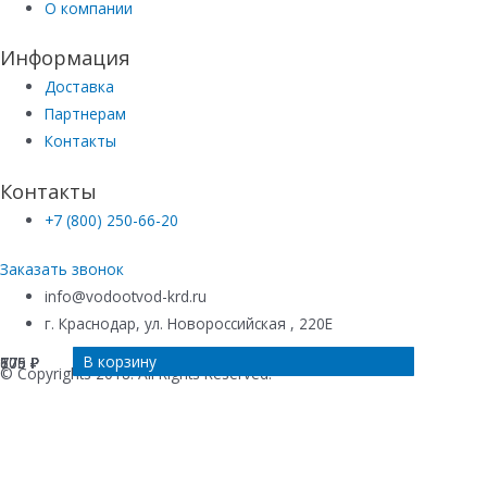
О компании
Информация
Доставка
Партнерам
Контакты
Контакты
+7 (800) 250-66-20
Заказать звонок
info@vodootvod-krd.ru
г. Краснодар, ул. Новороссийская , 220Е
В корзину
В корзину
В корзину
В корзину
809
176
775
605
₽
₽
₽
₽
© Copyrights 2018. All Rights Reserved.
Купить в 1 клик