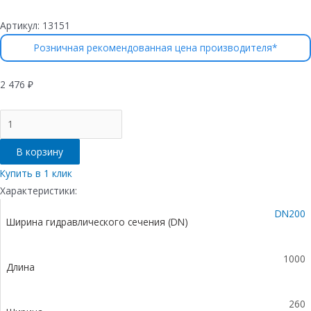
Артикул:
13151
Розничная рекомендованная цена производителя*
2 476
₽
Количество
товара
Лоток
В корзину
водоотводный
бетонный
Купить в 1 клик
коробчатый
Характеристики:
(СО-200мм)КU
DN200
100.26(20).28(22,5)-
Ширина гидравлического сечения (DN)
BGU,
№
5-
1000
Длина
0
260