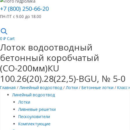
+7 (800) 250-66-20
ПН-ПТ с 9.00 до 18.00
0
₽
Cart
Лоток водоотводный
бетонный коробчатый
(СО-200мм)КU
100.26(20).28(22,5)-BGU, № 5-0
Главная
/
Линейный водоотвод
/
Лотки
/
Бетонные лотки
/
Класс 
Линейный водоотвод
Лотки
Ливневые решетки
Пескоуловители
Комплектующие