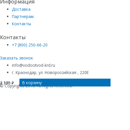
Информация
Доставка
Партнерам
Контакты
Контакты
+7 (800) 250-66-20
Заказать звонок
info@vodootvod-krd.ru
г. Краснодар, ул. Новороссийская , 220Е
В корзину
Подробнее
В корзину
В корзину
2 130
4 375
2 100
₽
₽
₽
© Copyrights 2018. All Rights Reserved.
Купить в 1 клик