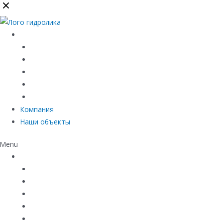
Каталог
Линейный водоотвод
Системы точечного водоотвода
Материалы защиты и укрепления грунта
Придверные системы
Емкостное оборудование
Компания
Наши объекты
Menu
Каталог
Линейный водоотвод
Системы точечного водоотвода
Материалы защиты и укрепления грунта
Придверные системы
Емкостное оборудование