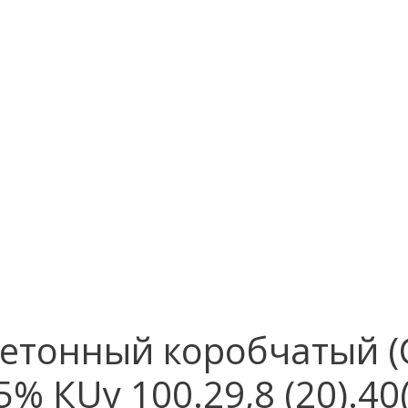
етонный коробчатый (С
5% КUу 100.29,8 (20).40