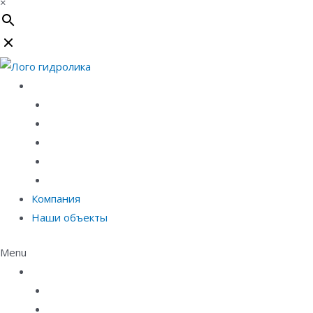
×
Каталог
Линейный водоотвод
Системы точечного водоотвода
Материалы защиты и укрепления грунта
Придверные системы
Емкостное оборудование
Компания
Наши объекты
Menu
Каталог
Линейный водоотвод
Системы точечного водоотвода