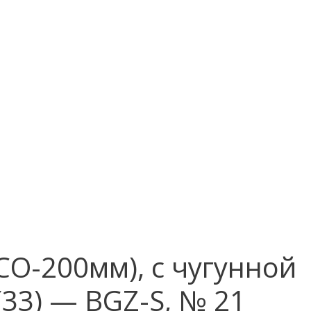
О-200мм), с чугунной
(33) — BGZ-S, № 21