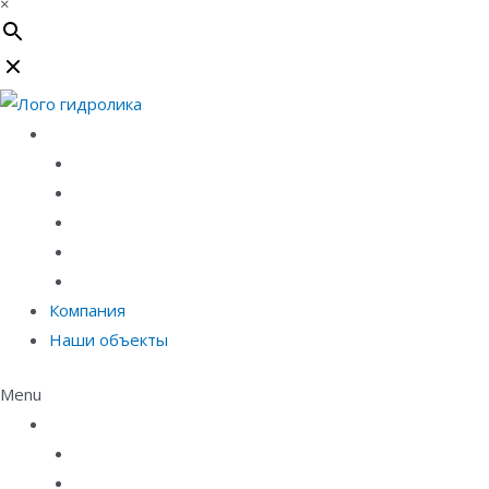
×
Каталог
Линейный водоотвод
Системы точечного водоотвода
Материалы защиты и укрепления грунта
Придверные системы
Емкостное оборудование
Компания
Наши объекты
Menu
Каталог
Линейный водоотвод
Системы точечного водоотвода