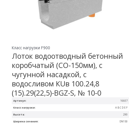
Класс нагрузки F900
Лоток водоотводный бетонный
коробчатый (СО-150мм), с
чугунной насадкой, с
водосливом КUв 100.24,8
(15).29(22,5)-BGZ-S, № 10-0
Артикул:
16607
Класс нагрузки:
A B C D E F
Высота:
290
Ширина сечения:
DN150