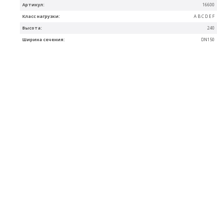
Артикул:
16600
Класс нагрузки:
A B C D E F
Высота:
240
Ширина сечения:
DN150