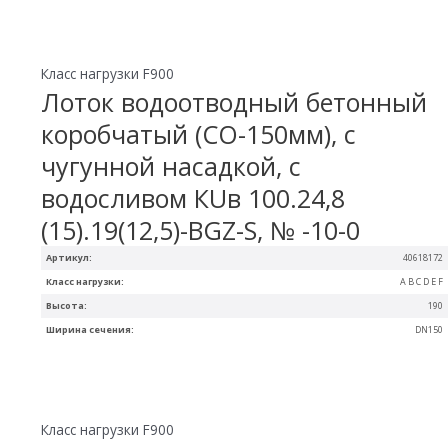
Класс нагрузки F900
Лоток водоотводный бетонный
коробчатый (СО-150мм), с
чугунной насадкой, с
водосливом КUв 100.24,8
(15).19(12,5)-BGZ-S, № -10-0
Артикул:
40618172
Класс нагрузки:
A B C D E F
Высота:
190
Ширина сечения:
DN150
Класс нагрузки F900