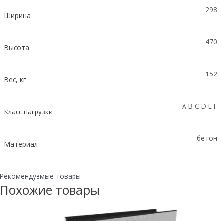
-
298
BGZ-
Ширина
S,
№35-
470
0
Высота
152
Вес, кг
A B C D E F
Класс нагрузки
бетон
Материал
Рекомендуемые товары
Похожие товары