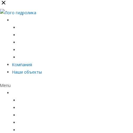
Каталог
Линейный водоотвод
Системы точечного водоотвода
Материалы защиты и укрепления грунта
Придверные системы
Емкостное оборудование
Компания
Наши объекты
Menu
Каталог
Линейный водоотвод
Системы точечного водоотвода
Материалы защиты и укрепления грунта
Придверные системы
Емкостное оборудование