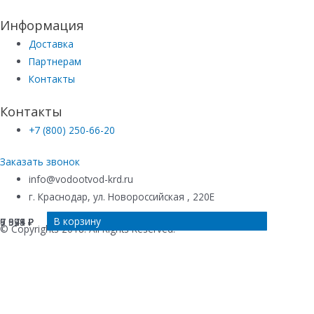
Информация
Доставка
Партнерам
Контакты
Контакты
+7 (800) 250-66-20
Заказать звонок
info@vodootvod-krd.ru
г. Краснодар, ул. Новороссийская , 220Е
В корзину
В корзину
В корзину
В корзину
9 928
9 594
7 071
6 949
₽
₽
₽
₽
© Copyrights 2018. All Rights Reserved.
Купить в 1 клик