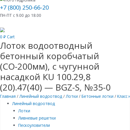
+7 (800) 250-66-20
ПН-ПТ с 9.00 до 18.00
0
₽
Cart
Лоток водоотводный
бетонный коробчатый
(СО-200мм), с чугунной
насадкой КU 100.29,8
(20).47(40) — BGZ-S, №35-0
Главная
/
Линейный водоотвод
/
Лотки
/
Бетонные лотки
/
Класс 
Линейный водоотвод
Лотки
Ливневые решетки
Пескоуловители