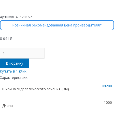
Артикул:
40620167
Розничная рекомендованная цена производителя*
8 041
₽
Количество
товара
Лоток
В корзину
водоотводный
бетонный
Купить в 1 клик
коробчатый
Характеристики:
(СО-200мм),
DN200
с
Ширина гидравлического сечения (DN)
чугунной
насадкой
КU
1000
Длина
100.29,8
(20).47(40)