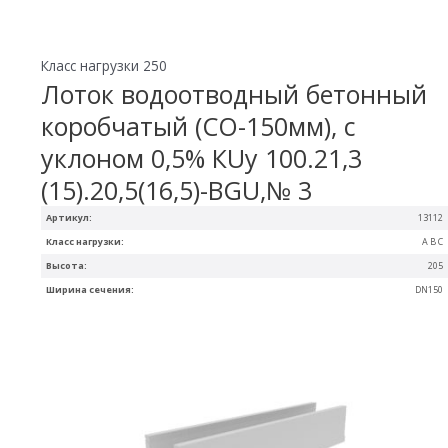
Класс нагрузки 250
Лоток водоотводный бетонный
коробчатый (СО-150мм), с
уклоном 0,5% КUу 100.21,3
(15).20,5(16,5)-BGU,№ 3
Артикул:
13112
Класс нагрузки:
A B C
Высота:
205
Ширина сечения:
DN150