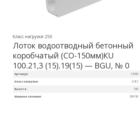
Класс нагрузки 250
Лоток водоотводный бетонный
коробчатый (СО-150мм)КU
100.21,3 (15).19(15) — BGU, № 0
Артикул:
13100
Класс нагрузки:
A B C
Высота:
190
Ширина сечения:
DN150