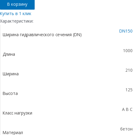
Лоток
В корзину
водоотводный
бетонный
Купить в 1 клик
коробчатый
Характеристики:
(СО-150мм),
DN150
с
Ширина гидравлического сечения (DN)
водосливом
КПв
100.21
1000
Длина
(15).12,5(9)-
BGF
210
Ширина
125
Высота
A B C
Класс нагрузки
бетон
Материал