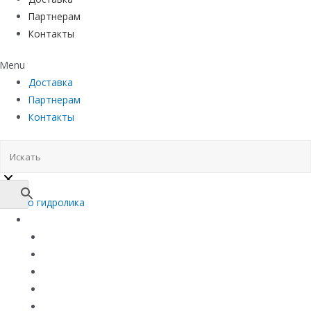
Партнерам
Контакты
Menu
Доставка
Партнерам
Контакты
Каталог
Линейный водоотвод
Системы точечного водоотвода
Материалы защиты и укрепления грунта
Придверные системы
Емкостное оборудование