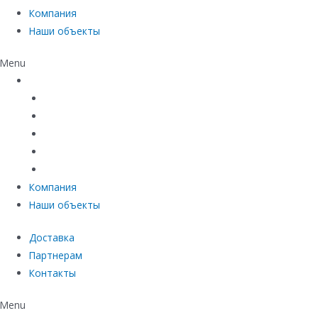
Компания
Наши объекты
Menu
Каталог
Линейный водоотвод
Системы точечного водоотвода
Материалы защиты и укрепления грунта
Придверные системы
Емкостное оборудование
Компания
Наши объекты
Доставка
Партнерам
Контакты
Menu