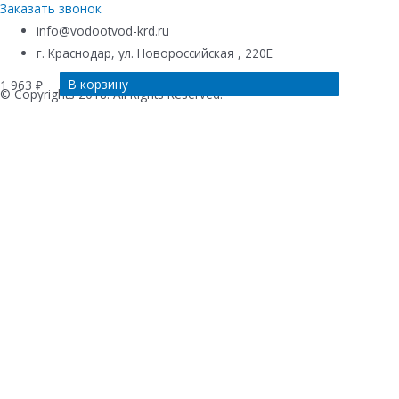
Заказать звонок
info@vodootvod-krd.ru
г. Краснодар, ул. Новороссийская , 220Е
Подробнее
Подробнее
Подробнее
В корзину
1 963
₽
© Copyrights 2018. All Rights Reserved.
Купить в 1 клик
Ваше имя
*
Телефон
*
Комментарий к заказу