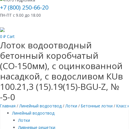
+7 (800) 250-66-20
ПН-ПТ с 9.00 до 18.00
0
₽
Cart
Лоток водоотводный
бетонный коробчатый
(СО-150мм), с оцинкованной
насадкой, с водосливом КUв
100.21,3 (15).19(15)-BGU-Z, №
-5-0
Главная
/
Линейный водоотвод
/
Лотки
/
Бетонные лотки
/
Класс 
Линейный водоотвод
Лотки
Ливневые решетки