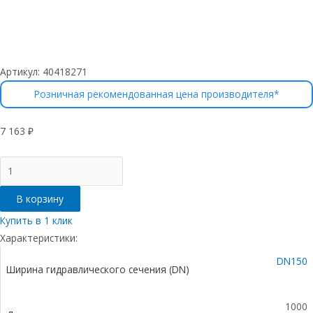
Артикул:
40418271
Розничная рекомендованная цена производителя*
7 163
₽
Количество
товара
Лоток
В корзину
водоотводный
бетонный
Купить в 1 клик
коробчатый
Характеристики:
(СО-150мм),
DN150
с
Ширина гидравлического сечения (DN)
оцинкованной
насадкой,
с
1000