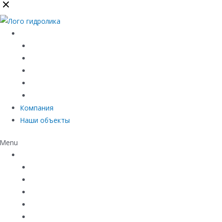
Каталог
Линейный водоотвод
Системы точечного водоотвода
Материалы защиты и укрепления грунта
Придверные системы
Емкостное оборудование
Компания
Наши объекты
Menu
Каталог
Линейный водоотвод
Системы точечного водоотвода
Материалы защиты и укрепления грунта
Придверные системы
Емкостное оборудование