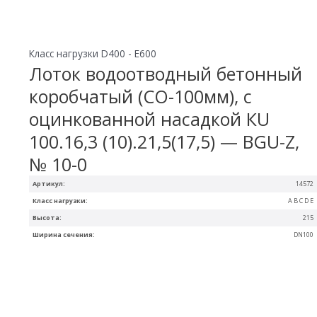
Класс нагрузки D400 - E600
Лоток водоотводный бетонный
коробчатый (СО-100мм), с
оцинкованной насадкой КU
100.16,3 (10).21,5(17,5) — BGU-Z,
№ 10-0
Артикул:
14572
Класс нагрузки:
A B C D E
Высота:
215
Ширина сечения:
DN100