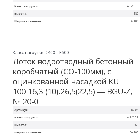
Класс нагрузки:
A B C D E
Высота:
180
Ширина сечения:
DN100
Класс нагрузки D400 - E600
Лоток водоотводный бетонный
коробчатый (СО-100мм), с
оцинкованной насадкой КU
100.16,3 (10).26,5(22,5) — BGU-Z,
№ 20-0
Артикул:
14588
Класс нагрузки:
A B C D E
Высота:
265
Ширина сечения:
DN100