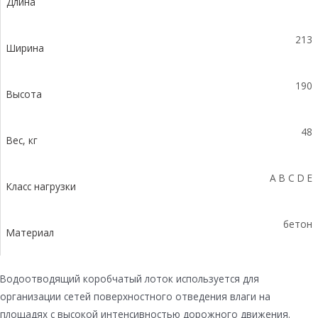
Длина
водосливом
КUв
100.21,3
213
(15).19(15)-
Ширина
BGU-
Z,
190
№
Высота
-5-
0
48
Вес, кг
A B C D E
Класс нагрузки
бетон
Материал
Водоотводящий коробчатый лоток используется для
организации сетей поверхностного отведения влаги на
площадях с высокой интенсивностью дорожного движения.