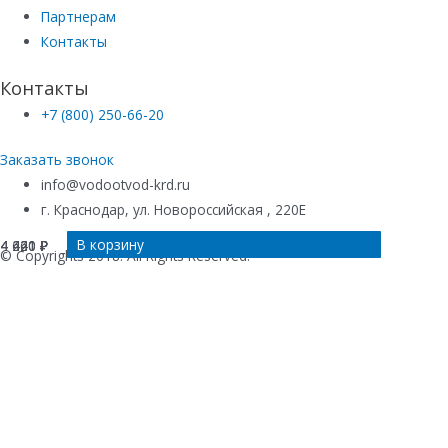
Партнерам
Контакты
Контакты
+7 (800) 250-66-20
Заказать звонок
info@vodootvod-krd.ru
г. Краснодар, ул. Новороссийская , 220Е
В корзину
В корзину
В корзину
В корзину
4 421
4 421
4 640
4 260
₽
₽
₽
₽
© Copyrights 2018. All Rights Reserved.
Купить в 1 клик
Ваше имя
*