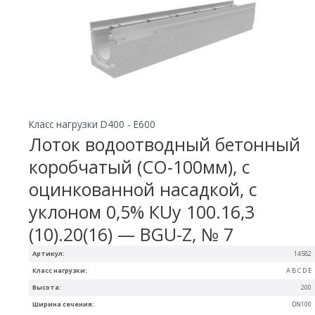
Класс нагрузки D400 - E600
Лоток водоотводный бетонный
коробчатый (СО-100мм), с
оцинкованной насадкой, с
уклоном 0,5% КUу 100.16,3
(10).20(16) — BGU-Z, № 7
Артикул:
14582
Класс нагрузки:
A B C D E
Высота:
200
Ширина сечения:
DN100