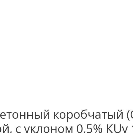
етонный коробчатый (С
 с уклоном 0,5% КUу 10