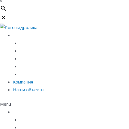
×
Каталог
Линейный водоотвод
Системы точечного водоотвода
Материалы защиты и укрепления грунта
Придверные системы
Емкостное оборудование
Компания
Наши объекты
Menu
Каталог
Линейный водоотвод
Системы точечного водоотвода