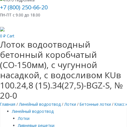
+7 (800) 250-66-20
ПН-ПТ с 9.00 до 18.00
0
₽
Cart
Лоток водоотводный
бетонный коробчатый
(СО-150мм), с чугунной
насадкой, с водосливом КUв
100.24,8 (15).34(27,5)-BGZ-S, №
20-0
Главная
/
Линейный водоотвод
/
Лотки
/
Бетонные лотки
/
Класс 
Линейный водоотвод
Лотки
Ливневые решетки