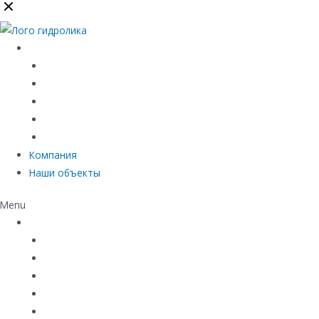
Каталог
Линейный водоотвод
Системы точечного водоотвода
Материалы защиты и укрепления грунта
Придверные системы
Емкостное оборудование
Компания
Наши объекты
Menu
Каталог
Линейный водоотвод
Системы точечного водоотвода
Материалы защиты и укрепления грунта
Придверные системы
Емкостное оборудование