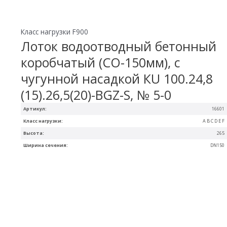
Класс нагрузки F900
Лоток водоотводный бетонный
коробчатый (СО-150мм), с
чугунной насадкой КU 100.24,8
(15).26,5(20)-BGZ-S, № 5-0
Артикул:
16601
Класс нагрузки:
A B C D E F
Высота:
265
Ширина сечения:
DN150