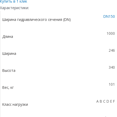
бетонный
Купить в 1 клик
коробчатый
Характеристики:
(СО-150мм),
DN150
с
Ширина гидравлического сечения (DN)
чугунной
насадкой,
с
1000
Длина
водосливом
КUв
100.24,8
246
(15).34(27,5)-
Ширина
BGZ-
S,
340
№
Высота
20-
0
101
Вес, кг
A B C D E F
Класс нагрузки