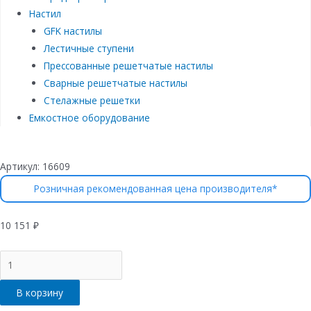
Настил
GFK настилы
Лестичные ступени
Прессованные решетчатые настилы
Сварные решетчатые настилы
Стелажные решетки
Емкостное оборудование
Артикул:
16609
Розничная рекомендованная цена производителя*
10 151
₽
Количество
товара
Лоток
В корзину
водоотводный