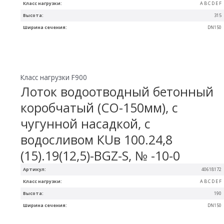
Класс нагрузки:
A B C D E F
Высота:
315
Ширина сечения:
DN150
Класс нагрузки F900
Лоток водоотводный бетонный
коробчатый (СО-150мм), с
чугунной насадкой, с
водосливом КUв 100.24,8
(15).19(12,5)-BGZ-S, № -10-0
Артикул:
40618172
Класс нагрузки:
A B C D E F
Высота:
190
Ширина сечения:
DN150