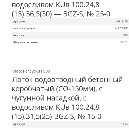
водосливом КUв 100.24,8
(15).36,5(30) — BGZ-S, № 25-0
Артикул:
40615175
Класс нагрузки:
A B C D E F
Высота:
365
Ширина сечения:
DN150
Класс нагрузки F900
Лоток водоотводный бетонный
коробчатый (СО-150мм), с
чугунной насадкой, с
водосливом КUв 100.24,8
(15).31,5(25)-BGZ-S, № 15-0
Артикул:
16608