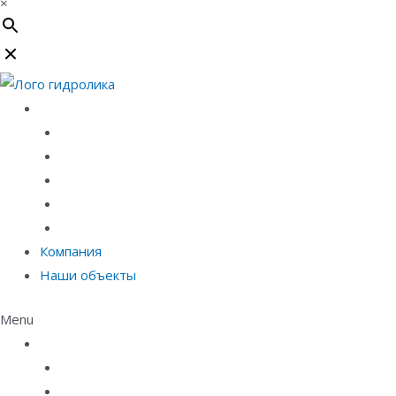
×
Каталог
Линейный водоотвод
Системы точечного водоотвода
Материалы защиты и укрепления грунта
Придверные системы
Емкостное оборудование
Компания
Наши объекты
Menu
Каталог
Линейный водоотвод
Системы точечного водоотвода