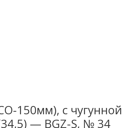
О-150мм), с чугунной
(34,5) — BGZ-S, № 34