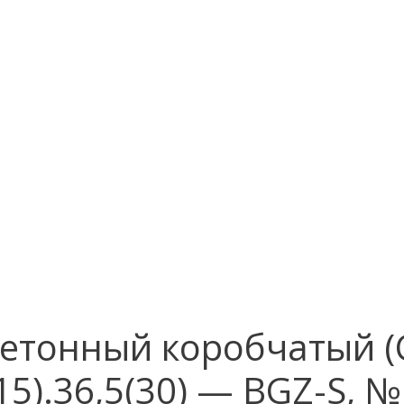
етонный коробчатый (С
15).36,5(30) — BGZ-S, №