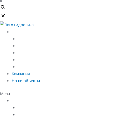
×
Каталог
Линейный водоотвод
Системы точечного водоотвода
Материалы защиты и укрепления грунта
Придверные системы
Емкостное оборудование
Компания
Наши объекты
Menu
Каталог
Линейный водоотвод
Системы точечного водоотвода