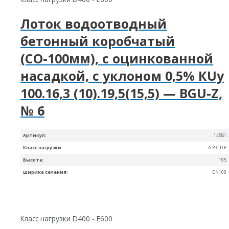
Лоток водоотводный
бетонный коробчатый
(СО-100мм), с оцинкованной
насадкой, с уклоном 0,5% КUу
100.16,3 (10).19,5(15,5) — BGU-Z,
№ 6
Артикул:
14581
Класс нагрузки:
A B C D E
Высота:
195
Ширина сечения:
DN100
Класс нагрузки D400 - E600