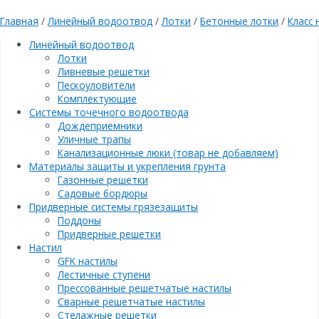
Главная
/
Линейный водоотвод
/
Лотки
/
Бетонные лотки
/
Класс 
Линейный водоотвод
Лотки
Ливневые решетки
Пескоуловители
Комплектующие
Системы точечного водоотвода
Дождеприемники
Уличные трапы
Канализационные люки (товар не добавляем)
Материалы защиты и укрепления грунта
Газонные решетки
Садовые бордюры
Придверные системы грязезащиты
Поддоны
Придверные решетки
Настил
GFK настилы
Лестичные ступени
Прессованные решетчатые настилы
Сварные решетчатые настилы
Стелажные решетки