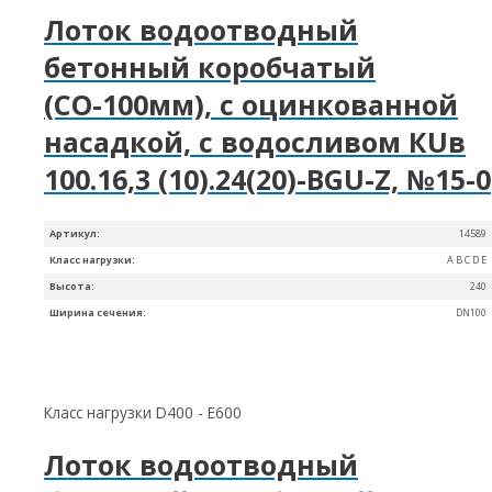
Лоток водоотводный
бетонный коробчатый
(СО-100мм), с оцинкованной
насадкой, с водосливом КUв
100.16,3 (10).24(20)-BGU-Z, №15-0
Артикул:
14589
Класс нагрузки:
A B C D E
Высота:
240
Ширина сечения:
DN100
Класс нагрузки D400 - E600
Лоток водоотводный