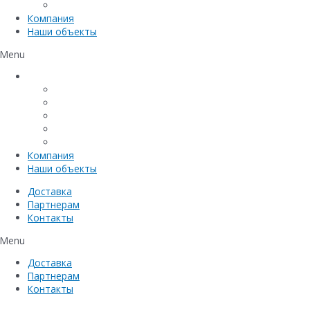
Емкостное оборудование
Компания
Наши объекты
Menu
Каталог
Линейный водоотвод
Системы точечного водоотвода
Материалы защиты и укрепления грунта
Придверные системы
Емкостное оборудование
Компания
Наши объекты
Доставка
Партнерам
Контакты
Menu
Доставка
Партнерам
Контакты