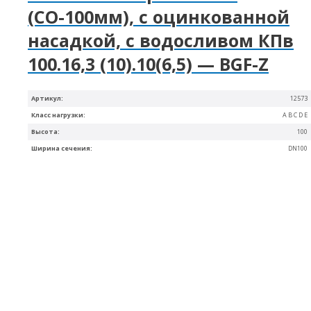
(СО-100мм), с оцинкованной
насадкой, с водосливом КПв
100.16,3 (10).10(6,5) — BGF-Z
Артикул:
12573
Класс нагрузки:
A B C D E
Высота:
100
Ширина сечения:
DN100