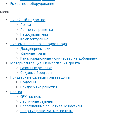
Емкостное оборудование
Menu
Линейный водоотвод
Лотки
Ливневые решетки
Пескоуловители
Комплектующие
Системы точечного водоотвода
Дождеприемники
Уличные трапы
Канализационные люки (товар не добавляем)
Материалы защиты и укрепления грунта
Газонные решетки
Садовые бордюры
Придверные системы грязезащиты
Поддоны
Придверные решетки
Настил
GFK настилы
Лестичные ступени
Прессованные решетчатые настилы
Сварные решетчатые настилы