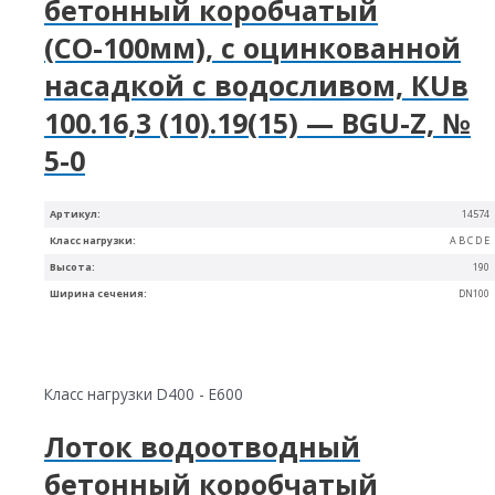
бетонный коробчатый
(СО-100мм), с оцинкованной
насадкой с водосливом, КUв
100.16,3 (10).19(15) — BGU-Z, №
5-0
Артикул:
14574
Класс нагрузки:
A B C D E
Высота:
190
Ширина сечения:
DN100
Класс нагрузки D400 - E600
Лоток водоотводный
бетонный коробчатый