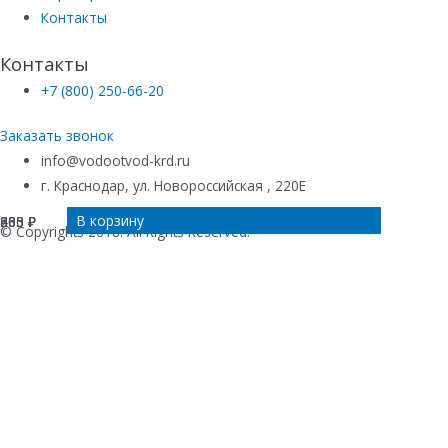
Контакты
Контакты
+7 (800) 250-66-20
Заказать звонок
info@vodootvod-krd.ru
г. Краснодар, ул. Новороссийская , 220Е
В корзину
В корзину
В корзину
В корзину
803
205
680
465
₽
₽
₽
₽
© Copyrights 2018. All Rights Reserved.
Купить в 1 клик
Ваше имя
*