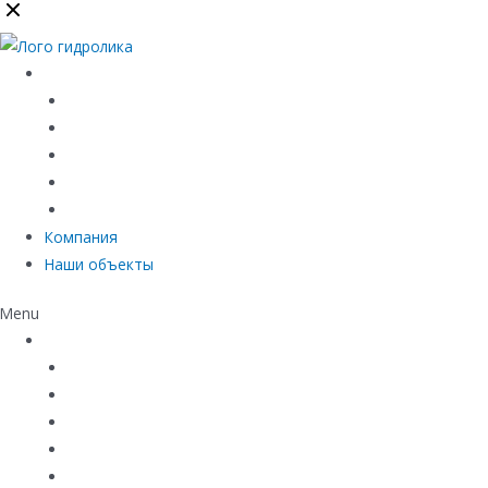
Каталог
Линейный водоотвод
Системы точечного водоотвода
Материалы защиты и укрепления грунта
Придверные системы
Емкостное оборудование
Компания
Наши объекты
Menu
Каталог
Линейный водоотвод
Системы точечного водоотвода
Материалы защиты и укрепления грунта
Придверные системы
Емкостное оборудование