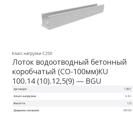
Класс нагрузки C250
Лоток водоотводный бетонный
коробчатый (СО-100мм)КU
100.14 (10).12,5(9) — BGU
Артикул:
13801
Класс нагрузки:
A B C
Высота:
125
Ширина сечения:
DN100